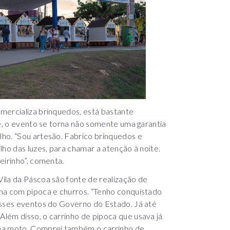
mercializa brinquedos, está bastante
le, o evento se torna não somente uma garantia
ho. “Sou artesão. Fabrico brinquedos e
lho das luzes, para chamar a atenção à noite.
eirinho”, comenta.
ila da Páscoa são fonte de realização de
ha com pipoca e churros. “Tenho conquistado
esses eventos do Governo do Estado. Já até
lém disso, o carrinho de pipoca que usava já
uma moto. Comprei também o carrinho de