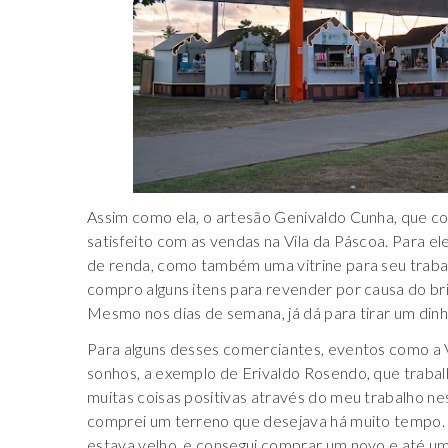
Assim como ela, o artesão Genivaldo Cunha, que co
satisfeito com as vendas na Vila da Páscoa. Para e
de renda, como também uma vitrine para seu trabal
compro alguns itens para revender por causa do bri
Mesmo nos dias de semana, já dá para tirar um dinh
Para alguns desses comerciantes, eventos como a V
sonhos, a exemplo de Erivaldo Rosendo, que trabal
muitas coisas positivas através do meu trabalho n
comprei um terreno que desejava há muito tempo. A
estava velho, e consegui comprar um novo e até 