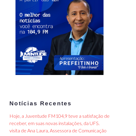
Notícias Recentes
Hoje, a Juventude FM104,9 teve a satisfação de
receber, em suas novas instalações, da UFS.
visita de Ana Laura, Assessora de Comunicação