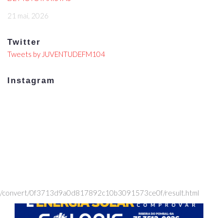
21 mai, 2026
Twitter
Tweets by JUVENTUDEFM104
Instagram
/convert/0f3713d9a0d817892c10b3091573ce0f/result.html