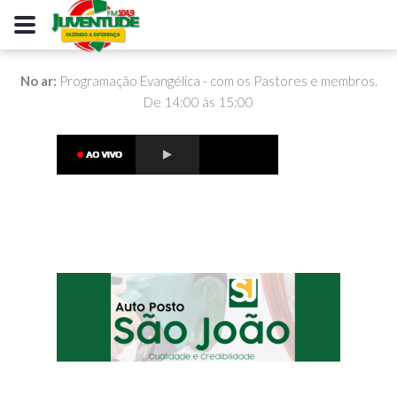
No ar:
Programação Evangélica - com os Pastores e membros.
De 14:00 às 15:00