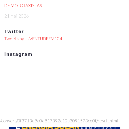
DE MOTOTAXISTAS
21 mai, 2026
Twitter
Tweets by JUVENTUDEFM104
Instagram
/convert/0f3713d9a0d817892c10b3091573ce0f/result.html