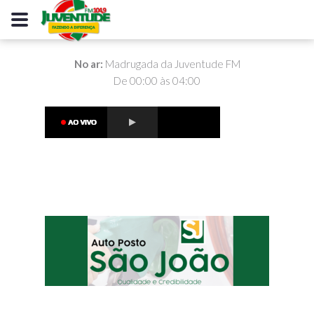
No ar:
Madrugada da Juventude FM
De 00:00 às 04:00