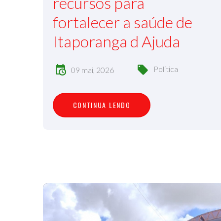
recursos para
fortalecer a saúde de
Itaporanga d Ajuda
Política
09 mai, 2026
C
O
N
T
I
N
U
A
L
E
N
D
O
CONTINUA LENDO