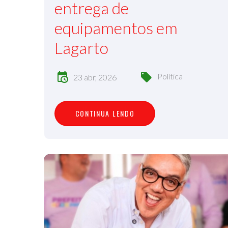
entrega de
equipamentos em
Lagarto
Política
23 abr, 2026
C
O
N
T
I
N
U
A
L
E
N
D
O
CONTINUA LENDO