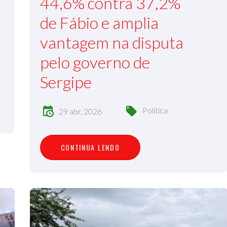
44,6% contra 37,2%
de Fábio e amplia
vantagem na disputa
pelo governo de
Sergipe
Política
29 abr, 2026
C
O
N
T
I
N
U
A
L
E
N
D
O
CONTINUA LENDO