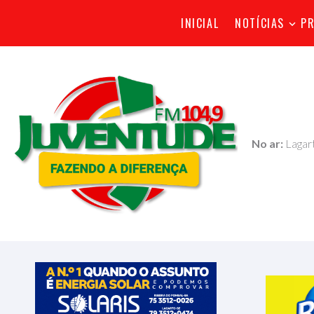
INICIAL
NOTÍCIAS
P
No ar:
Lagart