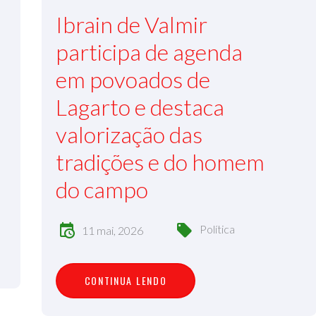
Ibrain de Valmir
participa de agenda
em povoados de
Lagarto e destaca
valorização das
tradições e do homem
do campo
Política
11 mai, 2026
C
O
N
T
I
N
U
A
L
E
N
D
O
CONTINUA LENDO