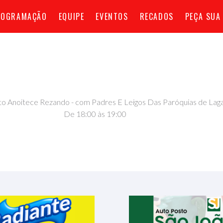
ROGRAMAÇÃO
EQUIPE
EVENTOS
RECADOS
PEÇA SUA
o Anoitece Rezando - com Padres E Leigos Das Paróquias de Lag
De 18:00 às 19:00