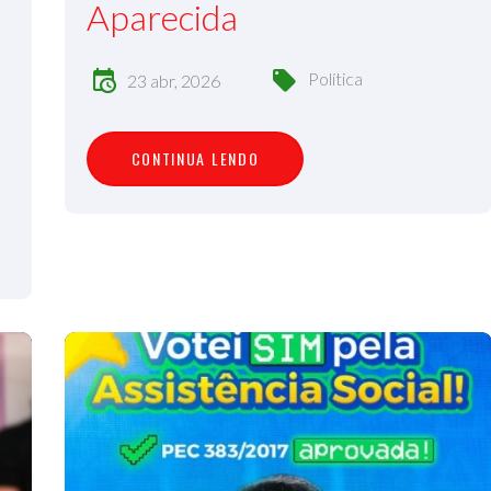
Aparecida
Política
23 abr, 2026
C
O
N
T
I
N
U
A
L
E
N
D
O
CONTINUA LENDO