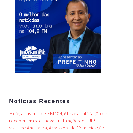
Notícias Recentes
Hoje, a Juventude FM104,9 teve a satisfação de
receber, em suas novas instalações, da UFS.
visita de Ana Laura, Assessora de Comunicação