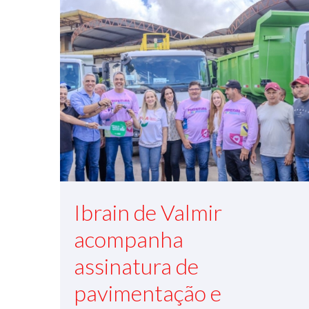
Ibrain de Valmir
acompanha
assinatura de
pavimentação e