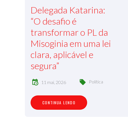
Delegada Katarina:
“O desafio é
transformar o PL da
Misoginia em uma lei
clara, aplicável e
segura”
Política
11 mai, 2026
C
O
N
T
I
N
U
A
L
E
N
D
O
CONTINUA LENDO