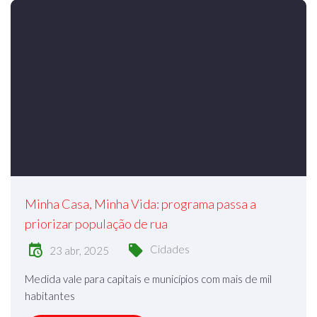
Minha Casa, Minha Vida: programa passa a
priorizar população de rua
Cidades
23 abr, 2025
Medida vale para capitais e municípios com mais de mil
habitantes