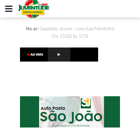
No ar:
Saudade Jovem - com Isaú Monteiro
De 15:00 às 17:0