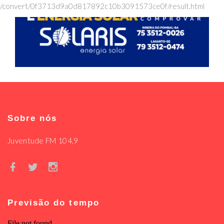
/convert/0f3713d9a0d817892c10b3091573ce0f/result.html
Sobre nós
Juventude FM 104,9
Previsão do tempo