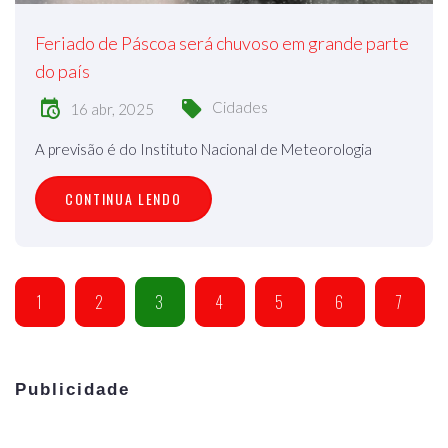
Feriado de Páscoa será chuvoso em grande parte
do país
Cidades
16 abr, 2025
A previsão é do Instituto Nacional de Meteorologia
CONTINUA LENDO
1
2
3
4
5
6
7
Publicidade