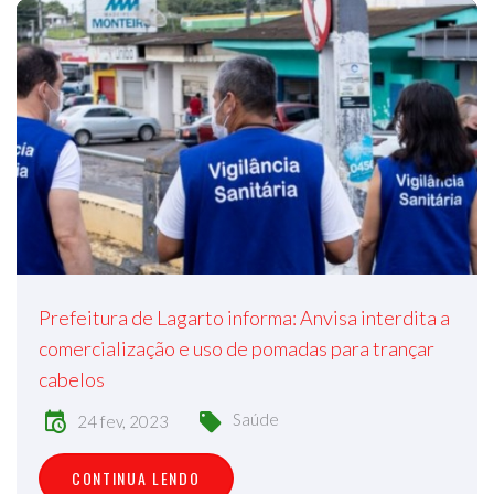
Prefeitura de Lagarto informa: Anvisa interdita a
comercialização e uso de pomadas para trançar
cabelos
Saúde
24 fev, 2023
CONTINUA LENDO