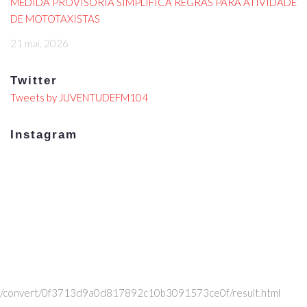
MEDIDA PROVISÓRIA SIMPLIFICA REGRAS PARA ATIVIDADE
DE MOTOTAXISTAS
21 mai, 2026
Twitter
Tweets by JUVENTUDEFM104
Instagram
/convert/0f3713d9a0d817892c10b3091573ce0f/result.html