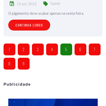
Saúde
13 set, 2022
O julgamento deve acabar apenas na sexta-feira.
CONTINUA LENDO
1
2
3
4
5
6
7
8
9
Publicidade