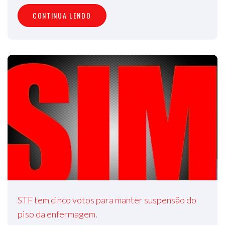
CONTINUA LENDO
STF tem cinco votos para manter suspensão do
piso da enfermagem.