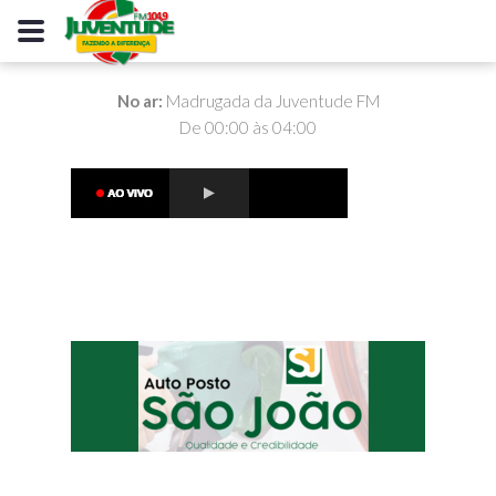
No ar:
Madrugada da Juventude FM
De 00:00 às 04:00