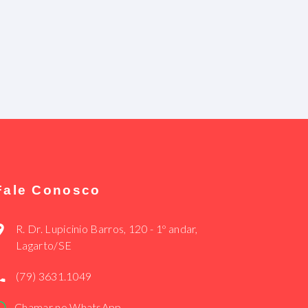
Fale Conosco
R. Dr. Lupicinio Barros, 120 - 1º andar,
Lagarto/SE
(79) 3631.1049
Chamar no WhatsApp