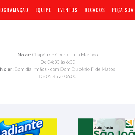
ROGRAMAÇÃO
EQUIPE
EVENTOS
RECADOS
PEÇA SUA
No ar:
Chapéu de Couro - Lula Mariano
De 04:30 às 6:00
No ar:
Bom dia Irmãos - com Dom Dulcênio F. de Matos
De 05:45 às 06:00