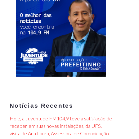
Notícias Recentes
Hoje, a Juventude FM104,9 teve a satisfação de
receber, em suas novas instalações, da UFS.
visita de Ana Laura, Assessora de Comunicação