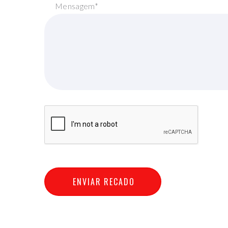
Mensagem*
E
N
V
I
A
R
R
E
C
A
D
O
ENVIAR RECADO