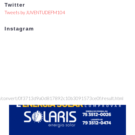
Twitter
Tweets by JUVENTUDEFM104
Instagram
/convert/0f3713d9a0d817892c10b3091573ce0f/result.html