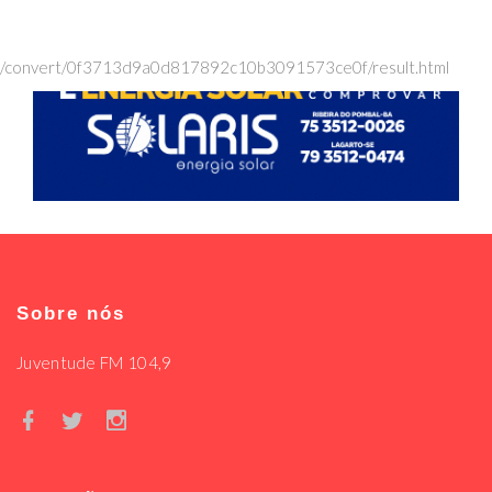
/convert/0f3713d9a0d817892c10b3091573ce0f/result.html
Sobre nós
Juventude FM 104,9