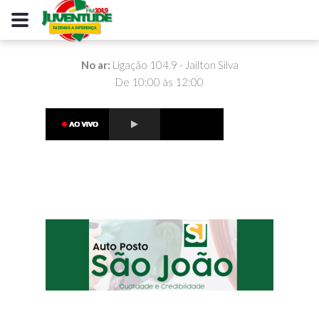
No ar:
Ligação 104.9 - Jailton Silva
De 10:00 às 12:00