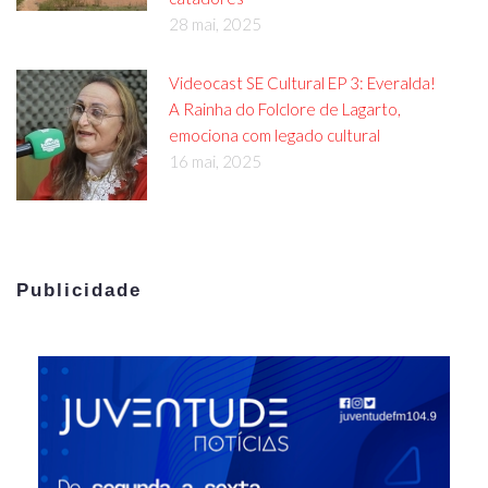
28 mai, 2025
Videocast SE Cultural EP 3: Everalda!
A Rainha do Folclore de Lagarto,
emociona com legado cultural
16 mai, 2025
Publicidade