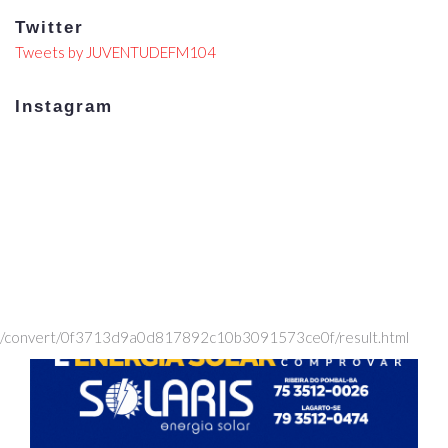
Twitter
Tweets by JUVENTUDEFM104
Instagram
/convert/0f3713d9a0d817892c10b3091573ce0f/result.html