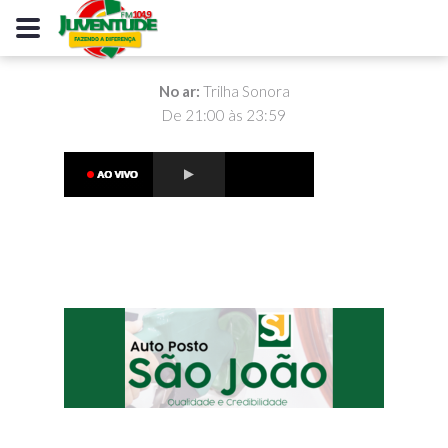
No ar:
Trilha Sonora
De 21:00 às 23:59