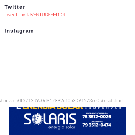
Twitter
Tweets by JUVENTUDEFM104
Instagram
/convert/0f3713d9a0d817892c10b3091573ce0f/result.html