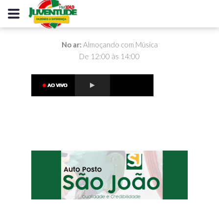
No ar:
Almoçando com Música
De 12:00 às 14:00