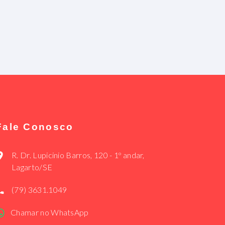
Fale Conosco
R. Dr. Lupicinio Barros, 120 - 1º andar,
Lagarto/SE
(79) 3631.1049
Chamar no WhatsApp