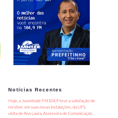
Notícias Recentes
Hoje, a Juventude FM104,9 teve a satisfação de
receber, em suas novas instalações, da UFS.
visita de Ana Laura, Assessora de Comunicação