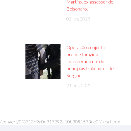
Martins, ex-assessor de
Bolsonaro.
02 jan, 2026
Operação conjunta
prende foragido
considerado um dos
principais traficantes de
Sergipe
21 out, 2025
/convert/0f3713d9a0d817892c10b3091573ce0f/result.html