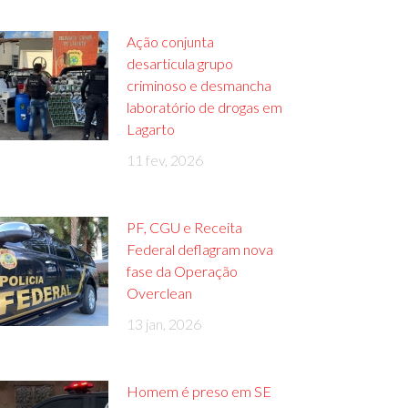
Ação conjunta
desarticula grupo
criminoso e desmancha
laboratório de drogas em
Lagarto
11 fev, 2026
PF, CGU e Receita
Federal deflagram nova
fase da Operação
Overclean
13 jan, 2026
Homem é preso em SE