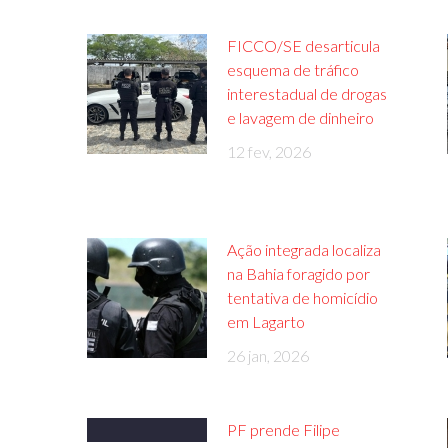
FICCO/SE desarticula
esquema de tráfico
interestadual de drogas
e lavagem de dinheiro
12 fev, 2026
Ação integrada localiza
na Bahia foragido por
tentativa de homicídio
em Lagarto
26 jan, 2026
PF prende Filipe