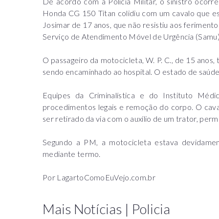
De acordo com a Polícia Militar, o sinistro ocor
Honda CG 150 Titan colidiu com um cavalo que est
Josimar de 17 anos, que não resistiu aos ferimento
Serviço de Atendimento Móvel de Urgência (Samu)
O passageiro da motocicleta, W. P. C., de 15 anos,
sendo encaminhado ao hospital. O estado de saúde 
Equipes da Criminalística e do Instituto Méd
procedimentos legais e remoção do corpo. O cav
ser retirado da via com o auxílio de um trator, permi
Segundo a PM, a motocicleta estava devidamente
mediante termo.
Por LagartoComoEuVejo.com.br
Mais Notícias | Policia