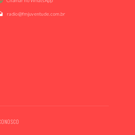
Chamar no WhatsApp
radio@fmjuventude.com.br
 CONOSCO