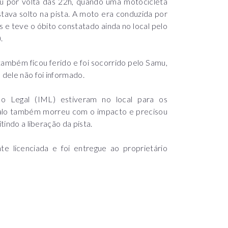
reu por volta das 22h, quando uma motocicleta
ava solto na pista. A moto era conduzida por
s e teve o óbito constatado ainda no local pelo
.
 também ficou ferido e foi socorrido pelo Samu,
dele não foi informado.
ico Legal (IML) estiveram no local para os
alo também morreu com o impacto e precisou
tindo a liberação da pista.
 licenciada e foi entregue ao proprietário