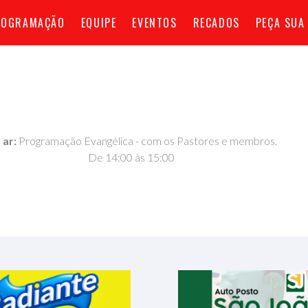
ROGRAMAÇÃO
EQUIPE
EVENTOS
RECADOS
PEÇA SUA
 ar:
Programação Evangélica - com os Pastores e membros.
De 14:00 às 15:00