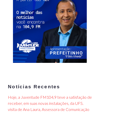
Notícias Recentes
Hoje, a Juventude FM104,9 teve a satisfação de
receber, em suas novas instalações, da UFS.
visita de Ana Laura, Assessora de Comunicação