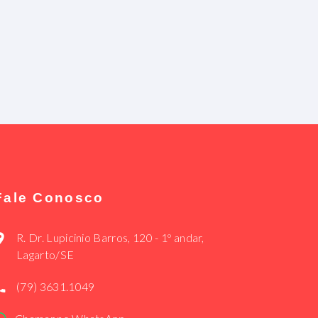
Fale Conosco
R. Dr. Lupicinio Barros, 120 - 1º andar,
Lagarto/SE
(79) 3631.1049