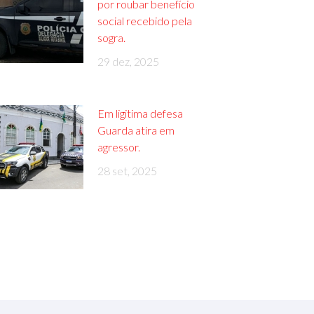
por roubar benefício
social recebido pela
sogra.
29 dez, 2025
Em ligitima defesa
Guarda atira em
agressor.
28 set, 2025