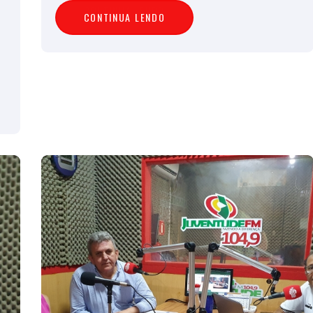
C
O
N
T
I
N
U
A
L
E
N
D
O
CONTINUA LENDO