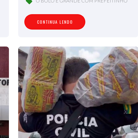
O BOLO É GRANDE COM PREFEITINHO
C
O
N
T
I
N
U
A
L
E
N
D
O
CONTINUA LENDO