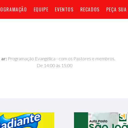
ROGRAMAÇÃO
EQUIPE
EVENTOS
RECADOS
PEÇA SUA
 ar:
Programação Evangélica - com os Pastores e membros.
De 14:00 às 15:00