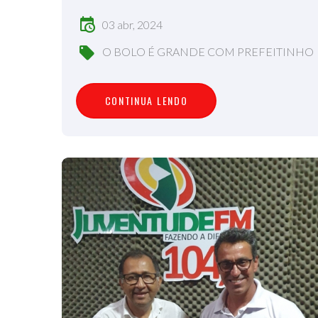
03 abr, 2024
O BOLO É GRANDE COM PREFEITINHO
C
O
N
T
I
N
U
A
L
E
N
D
O
CONTINUA LENDO