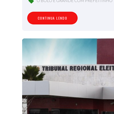
O BOLO É GRANDE COM PREFEITINHO
C
O
N
T
I
N
U
A
L
E
N
D
O
CONTINUA LENDO