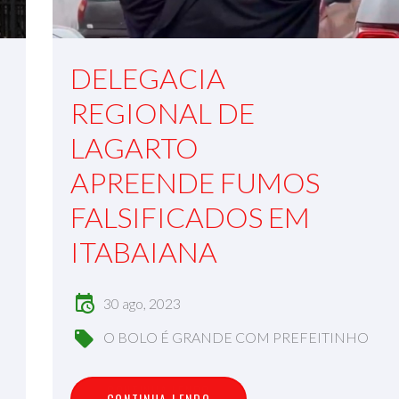
DELEGACIA
REGIONAL DE
LAGARTO
APREENDE FUMOS
FALSIFICADOS EM
ITABAIANA
30 ago, 2023
O BOLO É GRANDE COM PREFEITINHO
C
O
N
T
I
N
U
A
L
E
N
D
O
CONTINUA LENDO