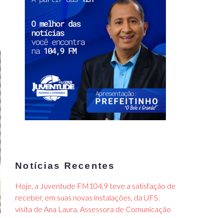
Notícias Recentes
Hoje, a Juventude FM104,9 teve a satisfação de
receber, em suas novas instalações, da UFS.
visita de Ana Laura, Assessora de Comunicação