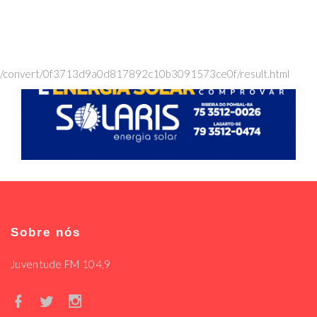
/convert/0f3713d9a0d817892c10b3091573ce0f/result.html
Sobre nós
Juventude FM 104,9