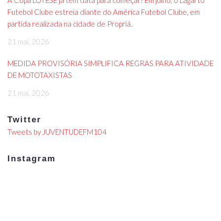
A Copa LOTESE já tem data para começar! Em julho, o Lagarto
Futebol Clube estreia diante do América Futebol Clube, em
partida realizada na cidade de Propriá.
21 mai, 2026
MEDIDA PROVISÓRIA SIMPLIFICA REGRAS PARA ATIVIDADE
DE MOTOTAXISTAS
21 mai, 2026
Twitter
Tweets by JUVENTUDEFM104
Instagram