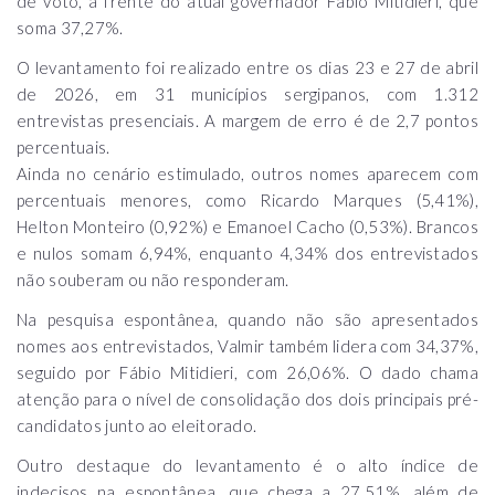
de voto, à frente do atual governador Fábio Mitidieri, que
soma 37,27%.
O levantamento foi realizado entre os dias 23 e 27 de abril
de 2026, em 31 municípios sergipanos, com 1.312
entrevistas presenciais. A margem de erro é de 2,7 pontos
percentuais.
Ainda no cenário estimulado, outros nomes aparecem com
percentuais menores, como Ricardo Marques (5,41%),
Helton Monteiro (0,92%) e Emanoel Cacho (0,53%). Brancos
e nulos somam 6,94%, enquanto 4,34% dos entrevistados
não souberam ou não responderam.
Na pesquisa espontânea, quando não são apresentados
nomes aos entrevistados, Valmir também lidera com 34,37%,
seguido por Fábio Mitidieri, com 26,06%. O dado chama
atenção para o nível de consolidação dos dois principais pré-
candidatos junto ao eleitorado.
Outro destaque do levantamento é o alto índice de
indecisos na espontânea, que chega a 27,51%, além de